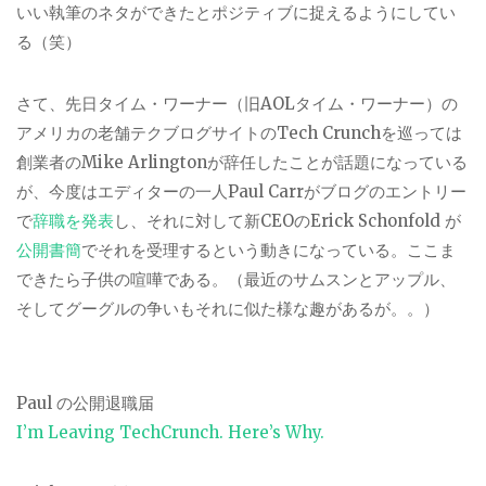
いい執筆のネタができたとポジティブに捉えるようにしてい
る（笑）
さて、先日タイム・ワーナー（旧AOLタイム・ワーナー）の
アメリカの老舗テクブログサイトのTech Crunchを巡っては
創業者のMike Arlingtonが辞任したことが話題になっている
が、今度はエディターの一人Paul Carrがブログのエントリー
で
辞職を発表
し、それに対して新CEOのErick Schonfold が
公開書簡
でそれを受理するという動きになっている。ここま
できたら子供の喧嘩である。（最近のサムスンとアップル、
そしてグーグルの争いもそれに似た様な趣があるが。。）
Paul の公開退職届
I’m Leaving TechCrunch. Here’s Why.