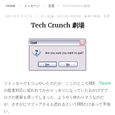
HOME
»
メッセージ
»
言霊
»
TECH CRUNCH 劇場
2011 年 9 月 17 日
A) 短編
、
SOCIAL MEDIA
、
最新IT情報
、
言霊
Tech Crunch 劇場
ツイッターでもつぶやいたのだが、ここのところIRS
Tweet
の監査対応に追われてかかりっきりになっていたおかげでブ
ログの更新も滞ってしまった。ようやく終わりそうなのだ
が、さすがにマフィアさえも恐れるというIRSだけあって手強
い。