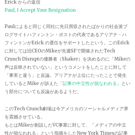
Erick からの返信
Paul, I Accept Your Resignation
Paulによると同じく同社に先日買収されたばかりの社会派ブ
ログサイトハフィントン・ポストの代表であるアリアナ・ハ
フィントンがErick の選任をサポートしたという。このErick
に対しては旧CEOのMikeが先週SFで開催されたTech
Crunch Disruptの優勝者（Shaker）を決めるのに「Mikeの
声は反映されていない」というコメントをしたことに対して
「事実と違う」と反論。アリアナが上位にたったことで発生
しているとMike が訴えた「
記事の中立性が損なわれる
」とい
う部分についても反論があるようだ。
このTech Crunch劇場は今アメリカのソーシャルメディア界
を震撼させている。
もとはMikeが創設したVC事業に対して、「メディアの中立
性が損なわれる」という指摘をしたNew York Timesの記事