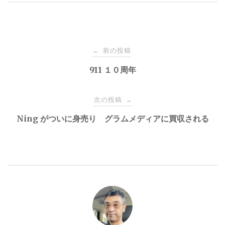
投
前の投稿
←
稿
911 １０周年
ナ
次の投稿
→
Ning がついに身売り グラムメディアに買収される
ビ
ゲ
ー
シ