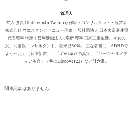
ョ
管理人
ン
立入 勝義 (Katsuyoshi Tachiiri) 作家・コンサルタント・経営者
株式会社 ウエスタンアベニュー代表 一般社団法人 日本大富豪連盟
代表理事 特定非営利活動法人 e場所 理事 日米二重生活。４女の
父。元世銀コンサルタント。在米歴30年。 主な著書に「ADHDで
よかった」（新潮新書）、「Uber革命の真実」「ソーシャルメデ
ィア革命」（共にDiscover21）など計六冊。
関連記事はありません。