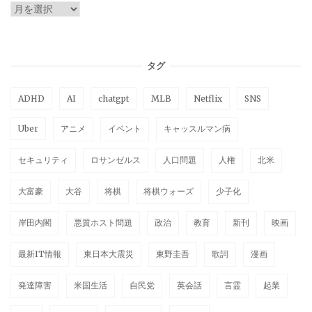
ARCHIVE
タグ
ADHD
AI
chatgpt
MLB
Netflix
SNS
Uber
アニメ
イベント
キャッスルマン病
セキュリティ
ロサンゼルス
人口問題
人権
北米
大富豪
大谷
将棋
将棋ウォーズ
少子化
岸田内閣
悪質ホスト問題
政治
教育
新刊
映画
最新IT情報
東日本大震災
東野圭吾
歌詞
漫画
発達障害
米国生活
自民党
英会話
言霊
起業