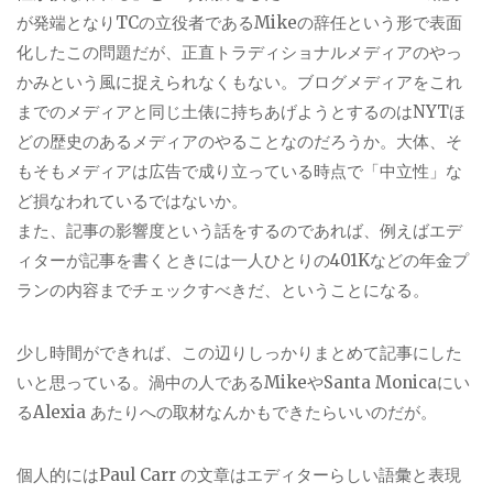
が発端となりTCの立役者であるMikeの辞任という形で表面
化したこの問題だが、正直トラディショナルメディアのやっ
かみという風に捉えられなくもない。ブログメディアをこれ
までのメディアと同じ土俵に持ちあげようとするのはNYTほ
どの歴史のあるメディアのやることなのだろうか。大体、そ
もそもメディアは広告で成り立っている時点で「中立性」な
ど損なわれているではないか。
また、記事の影響度という話をするのであれば、例えばエデ
ィターが記事を書くときには一人ひとりの401Kなどの年金プ
ランの内容までチェックすべきだ、ということになる。
少し時間ができれば、この辺りしっかりまとめて記事にした
いと思っている。渦中の人であるMikeやSanta Monicaにい
るAlexia あたりへの取材なんかもできたらいいのだが。
個人的にはPaul Carr の文章はエディターらしい語彙と表現