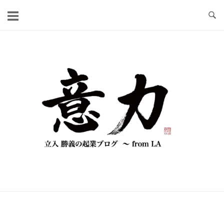
コ
ン
テ
ン
ツ
へ
ス
キ
ッ
プ