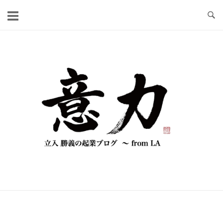
コ
ン
テ
ン
ツ
へ
ス
キ
ッ
プ