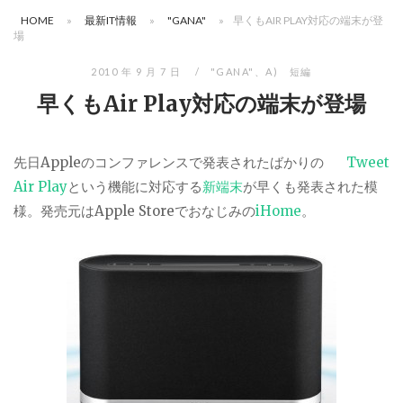
HOME
»
最新IT情報
»
"GANA"
»
早くもAIR PLAY対応の端末が登
場
2010 年 9 月 7 日
"GANA"
、
A) 短編
早くもAir Play対応の端末が登場
先日Appleのコンファレンスで発表されたばかりの
Tweet
Air Play
という機能に対応する
新端末
が早くも発表された模
様。発売元はApple Storeでおなじみの
iHome
。