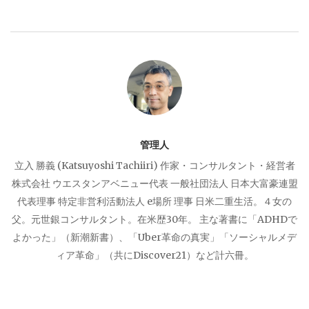
ゲ
ー
シ
ョ
管理人
ン
立入 勝義 (Katsuyoshi Tachiiri) 作家・コンサルタント・経営者
株式会社 ウエスタンアベニュー代表 一般社団法人 日本大富豪連盟
代表理事 特定非営利活動法人 e場所 理事 日米二重生活。４女の
父。元世銀コンサルタント。在米歴30年。 主な著書に「ADHDで
よかった」（新潮新書）、「Uber革命の真実」「ソーシャルメデ
ィア革命」（共にDiscover21）など計六冊。