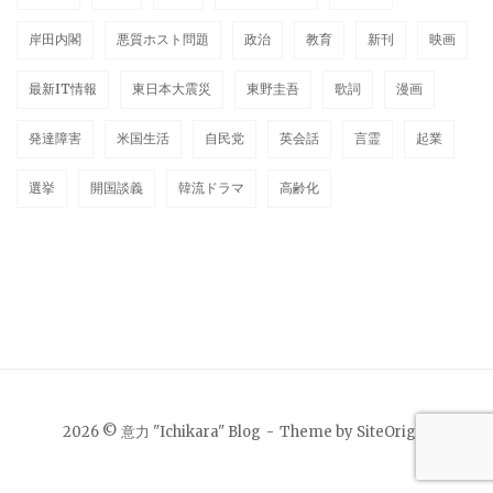
岸田内閣
悪質ホスト問題
政治
教育
新刊
映画
最新IT情報
東日本大震災
東野圭吾
歌詞
漫画
発達障害
米国生活
自民党
英会話
言霊
起業
選挙
開国談義
韓流ドラマ
高齢化
2026 © 意力 "Ichikara" Blog
Theme by
SiteOrigin