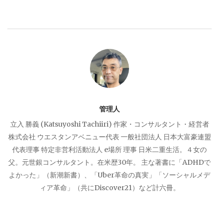
ゲ
ー
シ
ョ
管理人
ン
立入 勝義 (Katsuyoshi Tachiiri) 作家・コンサルタント・経営者
株式会社 ウエスタンアベニュー代表 一般社団法人 日本大富豪連盟
代表理事 特定非営利活動法人 e場所 理事 日米二重生活。４女の
父。元世銀コンサルタント。在米歴30年。 主な著書に「ADHDで
よかった」（新潮新書）、「Uber革命の真実」「ソーシャルメデ
ィア革命」（共にDiscover21）など計六冊。