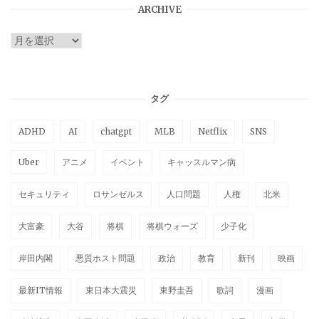
ARCHIVE
ARCHIVE
タグ
ADHD
AI
chatgpt
MLB
Netflix
SNS
Uber
アニメ
イベント
キャッスルマン病
セキュリティ
ロサンゼルス
人口問題
人権
北米
大富豪
大谷
将棋
将棋ウォーズ
少子化
岸田内閣
悪質ホスト問題
政治
教育
新刊
映画
最新IT情報
東日本大震災
東野圭吾
歌詞
漫画