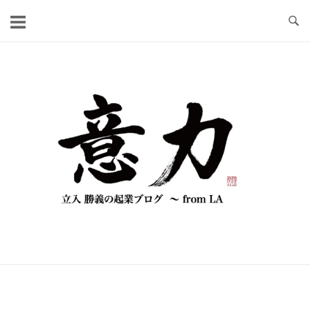
コ
ン
テ
ン
ツ
へ
ス
キ
ッ
プ