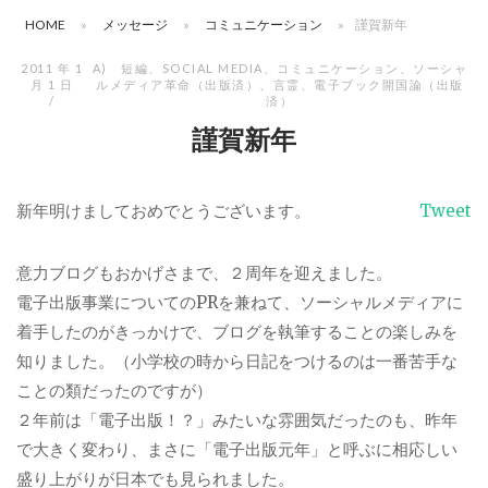
HOME
»
メッセージ
»
コミュニケーション
»
謹賀新年
2011 年 1
A) 短編
、
SOCIAL MEDIA
、
コミュニケーション
、
ソーシャ
月 1 日
ルメディア革命（出版済）
、
言霊
、
電子ブック開国論（出版
済）
謹賀新年
新年明けましておめでとうございます。
Tweet
意力ブログもおかげさまで、２周年を迎えました。
電子出版事業についてのPRを兼ねて、ソーシャルメディアに
着手したのがきっかけで、ブログを執筆することの楽しみを
知りました。（小学校の時から日記をつけるのは一番苦手な
ことの類だったのですが）
２年前は「電子出版！？」みたいな雰囲気だったのも、昨年
で大きく変わり、まさに「電子出版元年」と呼ぶに相応しい
盛り上がりが日本でも見られました。