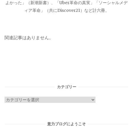
よかった」（新潮新書）、「Uber革命の真実」「ソーシャルメデ
ィア革命」（共にDiscover21）など計六冊。
関連記事はありません。
カテゴリー
カ
テ
ゴ
リ
意力ブログにようこそ
ー