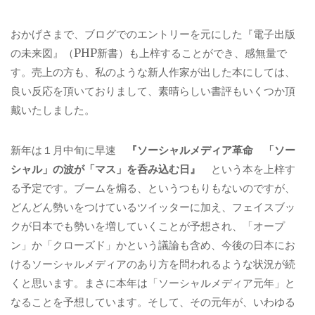
おかげさまで、ブログでのエントリーを元にした『電子出版
の未来図』（PHP新書）も上梓することができ、感無量で
す。売上の方も、私のような新人作家が出した本にしては、
良い反応を頂いておりまして、素晴らしい書評もいくつか頂
戴いたしました。
新年は１月中旬に早速
『ソーシャルメディア革命 「ソー
シャル」の波が「マス」を呑み込む日』
という本を上梓す
る予定です。ブームを煽る、というつもりもないのですが、
どんどん勢いをつけているツイッターに加え、フェイスブッ
クが日本でも勢いを増していくことが予想され、「オープ
ン」か「クローズド」かという議論も含め、今後の日本にお
けるソーシャルメディアのあり方を問われるような状況が続
くと思います。まさに本年は「ソーシャルメディア元年」と
なることを予想しています。そして、その元年が、いわゆる