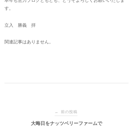
本年も意力ブログともども、どうぞよろしくお願いいたしま
す。
立入 勝義 拝
関連記事はありません。
投
前の投稿
←
稿
大晦日をナッツベリーファームで