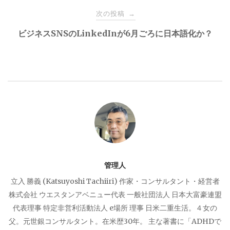
ナ
次の投稿
→
ビジネスSNSのLinkedInが6月ごろに日本語化か？
ビ
ゲ
ー
シ
ョ
管理人
ン
立入 勝義 (Katsuyoshi Tachiiri) 作家・コンサルタント・経営者
株式会社 ウエスタンアベニュー代表 一般社団法人 日本大富豪連盟
代表理事 特定非営利活動法人 e場所 理事 日米二重生活。４女の
父。元世銀コンサルタント。在米歴30年。 主な著書に「ADHDで