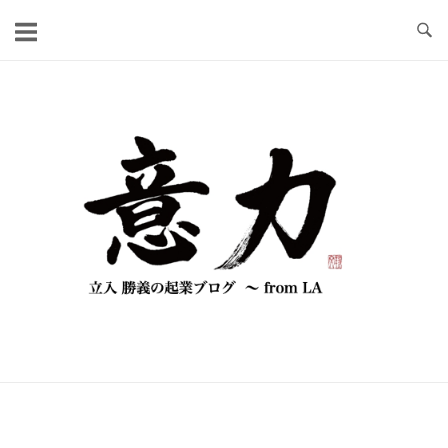
コ
ン
テ
ン
ツ
へ
ス
キ
ッ
プ