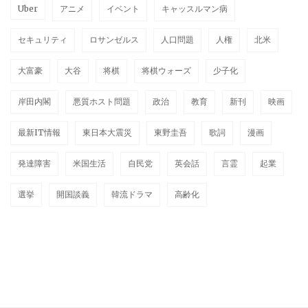
Uber
アニメ
イベント
キャッスルマン病
セキュリティ
ロサンゼルス
人口問題
人権
北米
大富豪
大谷
将棋
将棋ウォーズ
少子化
岸田内閣
悪質ホスト問題
政治
教育
新刊
映画
最新IT情報
東日本大震災
東野圭吾
歌詞
漫画
発達障害
米国生活
自民党
英会話
言霊
起業
選挙
開国談義
韓流ドラマ
高齢化