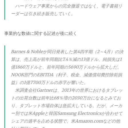
ハードウェア事業からの完全撤退ではなく、電子書籍リ
ーダーは引き続き販売していく。
事業的な数値に関する記述が後に続く
Barnes & Nobleが同日発表した第4四半期（2～4月）の決
算は、売上高が前年同期比7.4％減の13億ドル、純損失は1
億1860万ドルと、前年同期の5690万ドルから拡大しだ。
NOOK部門のEBITDA（利子、税金、減価償却費控除前損
益）の1億7700万ドルの赤字が響いた。
米調査会社Gartnerは、2013年の世界におけるタブレッ
トの出荷台数は前年比68％増の2030万台になるとみてお
り、タブレット市場自体は急拡大している。だが、メーカ
ー別では米Appleと韓国Samsung Electronicsが合わせて
シェアの過半を占める状態で、米Amazon.comなどの他