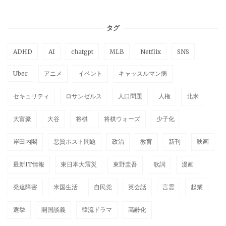
タグ
ADHD
AI
chatgpt
MLB
Netflix
SNS
Uber
アニメ
イベント
キャッスルマン病
セキュリティ
ロサンゼルス
人口問題
人権
北米
大富豪
大谷
将棋
将棋ウォーズ
少子化
岸田内閣
悪質ホスト問題
政治
教育
新刊
映画
最新IT情報
東日本大震災
東野圭吾
歌詞
漫画
発達障害
米国生活
自民党
英会話
言霊
起業
選挙
開国談義
韓流ドラマ
高齢化