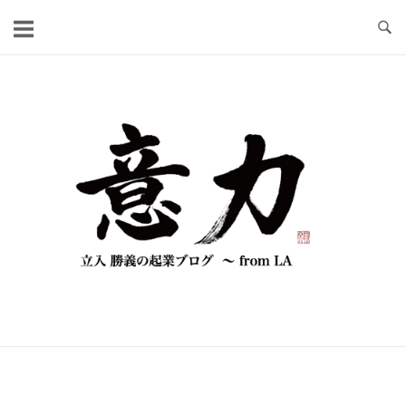
コ
ン
テ
ン
ツ
へ
ス
キ
ッ
プ