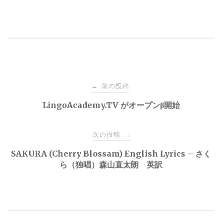
投
前の投稿
←
稿
LingoAcademy.TV がオープンβ開始
ナ
次の投稿
→
SAKURA (Cherry Blossam) English Lyrics – さく
ビ
ら（独唱）森山直太朗 英訳
ゲ
ー