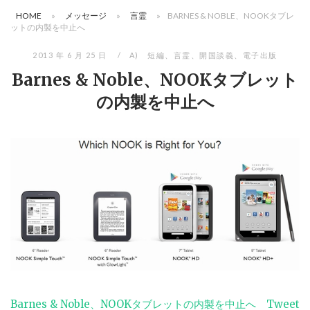
HOME
»
メッセージ
»
言霊
»
BARNES & NOBLE、NOOKタブレ
ットの内製を中止へ
2013 年 6 月 25 日
A) 短編
、
言霊
、
開国談義
、
電子出版
Barnes & Noble、NOOKタブレット
の内製を中止へ
Barnes & Noble、NOOKタブレットの内製を中止へ
Tweet