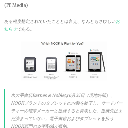
(IT Media)
ある程度想定されていたこととは言え、なんともさびしい
お
知らせ
である。
米大手書店Barnes & Nobleは6月25日（現地時間）、
NOOKブランドのタブレットの内製を終了し、サードパー
ティーの端末メーカーと提携すると発表した。提携先はま
だ決まっていない。電子書籍およびタブレットを扱う
NOOK部門の赤字削減が目的。