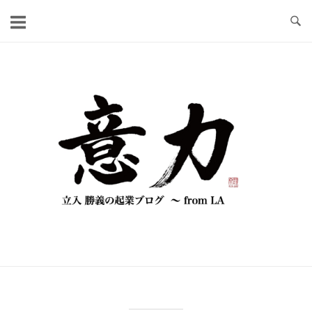
コ
ン
テ
ン
ツ
へ
ス
キ
ッ
プ