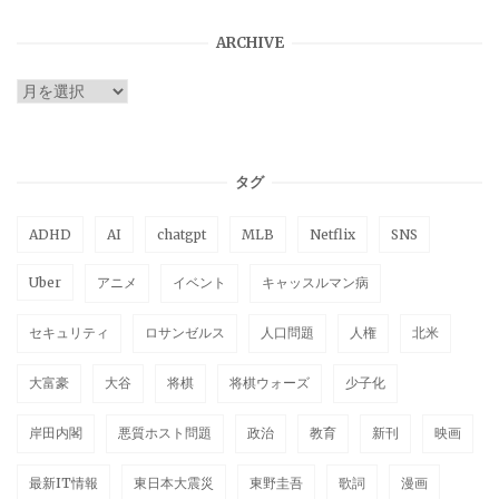
ARCHIVE
ARCHIVE
タグ
ADHD
AI
chatgpt
MLB
Netflix
SNS
Uber
アニメ
イベント
キャッスルマン病
セキュリティ
ロサンゼルス
人口問題
人権
北米
大富豪
大谷
将棋
将棋ウォーズ
少子化
岸田内閣
悪質ホスト問題
政治
教育
新刊
映画
最新IT情報
東日本大震災
東野圭吾
歌詞
漫画