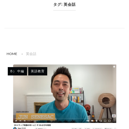
タグ:
英会話
HOME
»
英会話
B） 中編
英語教育