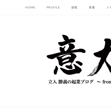
コ
HOME
PROFILE
連載
著書
メ
ン
テ
ン
ツ
へ
ス
キ
ッ
プ