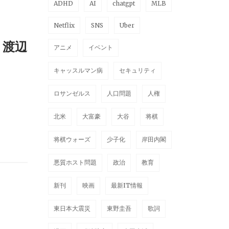
ADHD
AI
chatgpt
MLB
Netflix
SNS
Uber
 渡辺
アニメ
イベント
キャッスルマン病
セキュリティ
ロサンゼルス
人口問題
人権
北米
大富豪
大谷
将棋
将棋ウォーズ
少子化
岸田内閣
悪質ホスト問題
政治
教育
新刊
映画
最新IT情報
東日本大震災
東野圭吾
歌詞