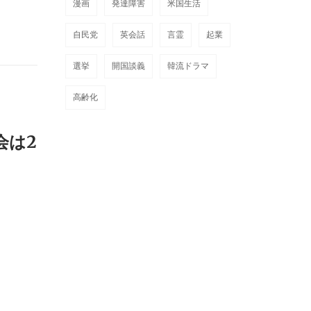
漫画
発達障害
米国生活
自民党
英会話
言霊
起業
選挙
開国談義
韓流ドラマ
高齢化
会は2