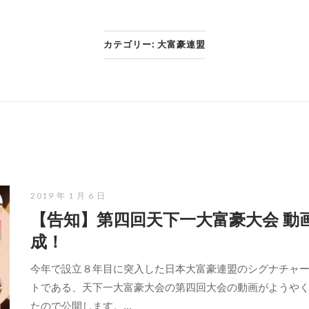
カテゴリー:
大富豪連盟
2019 年 1 月 6 日
【告知】第四回天下一大富豪大会 動
成！
今年で設立８年目に突入した日本大富豪連盟のシグナチャ
トである、天下一大富豪大会の第四回大会の動画がようや
たので公開します。...