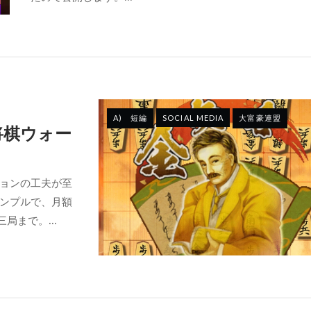
A) 短編
SOCIAL MEDIA
大富豪連盟
将棋ウォー
ョンの工夫が至
ンプルで、月額
局まで。...