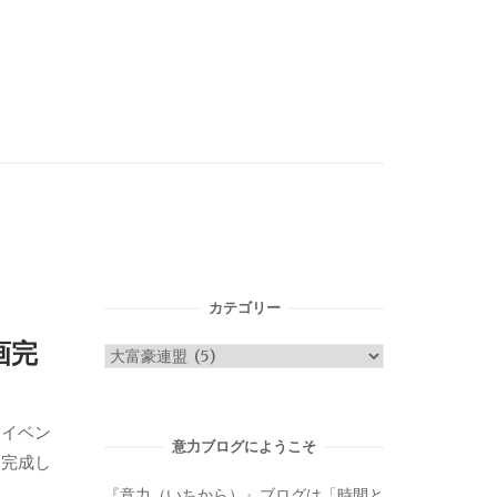
カテゴリー
画完
カ
テ
ゴ
ーイベン
リ
意力ブログにようこそ
く完成し
ー
『意力（いちから）』ブログは「時間と